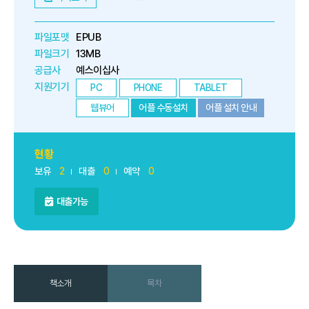
파일포맷
EPUB
파일크기
13MB
공급사
예스이십사
지원기기
PC
PHONE
TABLET
웹뷰어
어플 수동설치
어플 설치 안내
현황
보유
2
대출
0
예약
0
대출가능
책소개
목차