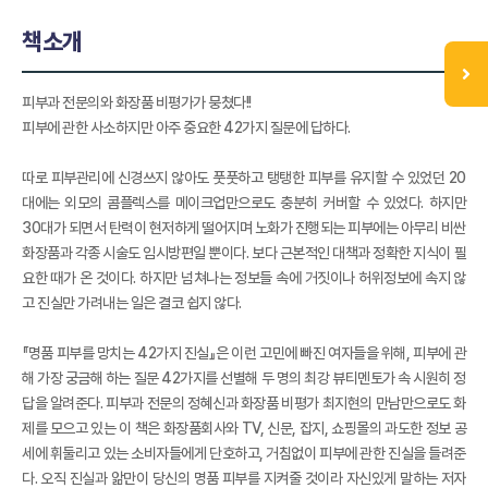
책소개
피부과 전문의와 화장품 비평가가 뭉쳤다!!
피부에 관한 사소하지만 아주 중요한 42가지 질문에 답하다.
따로 피부관리에 신경쓰지 않아도 풋풋하고 탱탱한 피부를 유지할 수 있었던 20
대에는 외모의 콤플렉스를 메이크업만으로도 충분히 커버할 수 있었다. 하지만
30대가 되면서 탄력이 현저하게 떨어지며 노화가 진행되는 피부에는 아무리 비싼
화장품과 각종 시술도 임시방편일 뿐이다. 보다 근본적인 대책과 정확한 지식이 필
요한 때가 온 것이다. 하지만 넘쳐나는 정보들 속에 거짓이나 허위정보에 속지 않
고 진실만 가려내는 일은 결코 쉽지 않다.
『명품 피부를 망치는 42가지 진실』은 이런 고민에 빠진 여자들을 위해, 피부에 관
해 가장 궁금해 하는 질문 42가지를 선별해 두 명의 최강 뷰티멘토가 속 시원히 정
답을 알려준다. 피부과 전문의 정혜신과 화장품 비평가 최지현의 만남만으로도 화
제를 모으고 있는 이 책은 화장품회사와 TV, 신문, 잡지, 쇼핑몰의 과도한 정보 공
세에 휘둘리고 있는 소비자들에게 단호하고, 거침없이 피부에 관한 진실을 들려준
다. 오직 진실과 앎만이 당신의 명품 피부를 지켜줄 것이라 자신있게 말하는 저자