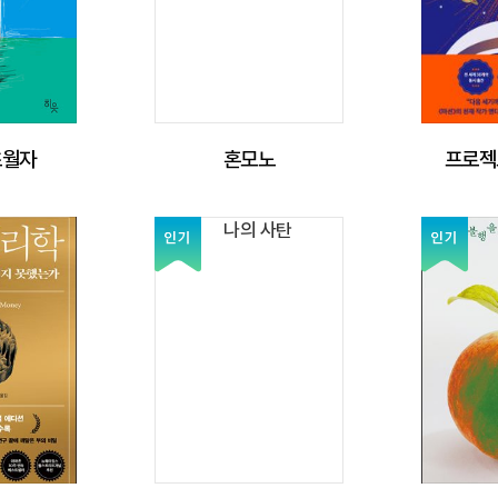
초월자
혼모노
프로젝