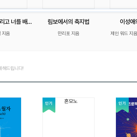
펑펑 - 나를 울리고 너를 배반하며 이룩되는 케이팝 이야기
림보에서의 축지법
이성애
 지음
만리포 지음
제인 워드 지음
개해드립니다!