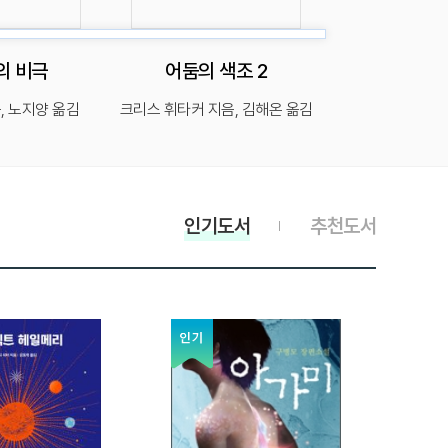
의 비극
어둠의 색조 2
, 노지양 옮김
크리스 휘타커 지음, 김해온 옮김
피터케이
인기도서
추천도서