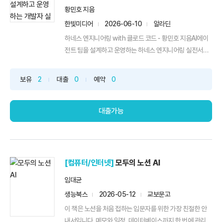
황민호 지음
한빛미디어
2026-06-10
알라딘
하네스 엔지니어링 with 클로드 코드 - 황민호 지음AI에이
전트 팀을 설계하고 운영하는 하네스 엔지니어링 실전서
다....
보유
2
대출
0
예약
0
대출가능
[컴퓨터/인터넷]
모두의 노션 AI
임대균
생능북스
2026-05-12
교보문고
이 책은 노션을 처음 접하는 입문자를 위한 가장 친절한 안
내서입니다. 메모와 일정, 데이터베이스까지 한 번에 관리할