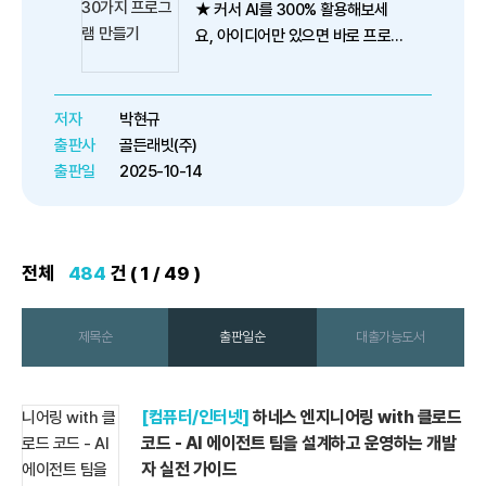
★ 커서 AI를 300% 활용해보세
요, 아이디어만 있으면 바로 프로그
램을 만들어봐요!
★ 랜딩 페이지부터 커서 AI와
MCP 활용 꿀팁까지, 코딩 1도 몰
저자
박현규
라도 바로 시작할 수 있
출판사
골든래빗(주)
출판일
2025-10-14
전체
484
건 ( 1 / 49 )
제목순
출판일순
대출가능도서
[컴퓨터/인터넷]
하네스 엔지니어링 with 클로드
코드 - AI 에이전트 팀을 설계하고 운영하는 개발
자 실전 가이드