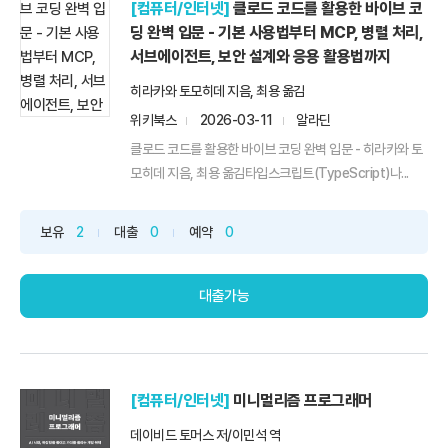
[컴퓨터/인터넷]
클로드 코드를 활용한 바이브 코
딩 완벽 입문 - 기본 사용법부터 MCP, 병렬 처리,
서브에이전트, 보안 설계와 응용 활용법까지
히라카와 토모히데 지음, 최용 옮김
위키북스
2026-03-11
알라딘
클로드 코드를 활용한 바이브 코딩 완벽 입문 - 히라카와 토
모히데 지음, 최용 옮김타입스크립트(TypeScript)나...
보유
2
대출
0
예약
0
대출가능
[컴퓨터/인터넷]
미니멀리즘 프로그래머
데이비드 토머스 저/이민석 역