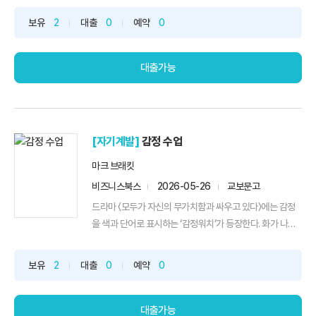
보유
2
대출
0
예약
0
대출가능
[자기계발]
감정 수업
마크 브래킷
비즈니스북스
2026-05-26
교보문고
드라마 〈모두가 자신의 무가치함과 싸우고 있다〉에는 감정
을 색과 단어로 표시하는 ‘감정워치’가 등장한다. 화가 나거
나...
보유
2
대출
0
예약
0
대출가능