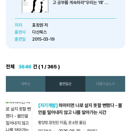
고 공부를 계속하라”우리는 ‘왜’ 공
부하기를 그치지 말아야 하는가?우
리 모두가 장착해야 할 공부의 원동
력삶은 두려움의 연속이다. 직장을
저자
표창원 저
얻지 못해 두렵거나 잃을까 봐 두렵
출판사
다산북스
고, 한정된 시간을 어디에 ...
출판일
2015-03-19
전체
3646
건 ( 1 / 365 )
제목순
출판일순
대출가능도서
[자기계발]
하마터면 나로 살지 못할 뻔했다 - 불
안을 밀어내지 않고 나를 알아가는 시간
황양밍.장린린 지음, 권소현 옮김