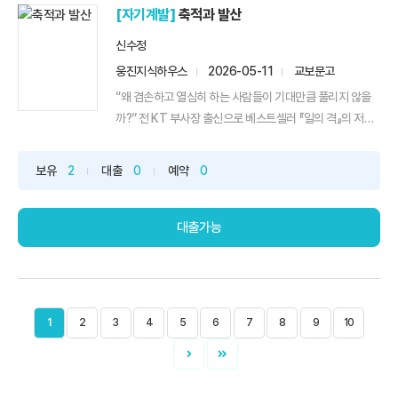
[자기계발]
축적과 발산
신수정
웅진지식하우스
2026-05-11
교보문고
“왜 겸손하고 열심히 하는 사람들이 기대만큼 풀리지 않을
까?” 전 KT 부사장 출신으로 베스트셀러 『일의 격』의 저
자...
보유
2
대출
0
예약
0
대출가능
1
2
3
4
5
6
7
8
9
10