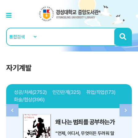
자기계발
성공/처세(2752)
인간관계(325)
취업/직업(173)
화술/협상(396)
왜 나는 범죄를 공부하는가
“언제, 어디서, 무엇이든 두려워 말