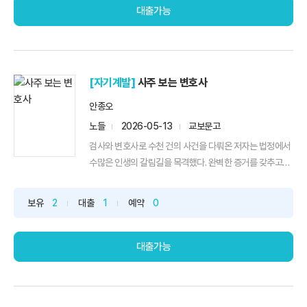
대출가능
[자기계발]
사주 보는 변호사
안종오
노들
2026-05-13
교보문고
검사와 변호사로 수천 건의 사건을 다뤄온 저자는 법정에서
수많은 인생의 갈림길을 목격했다. 완벽한 증거를 갖추고도
뜻...
보유
2
대출
1
예약
0
대출가능