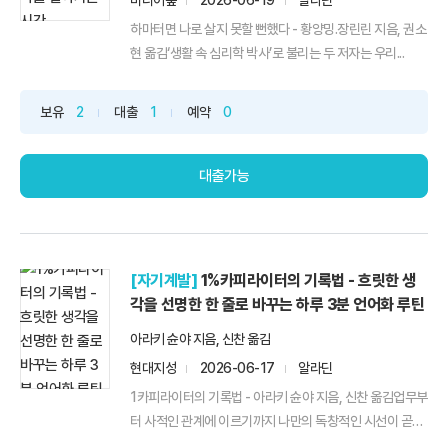
미디어숲
2026-06-19
알라딘
하마터면 나로 살지 못할 뻔했다 - 황양밍.장린린 지음, 권소
현 옮김‘생활 속 심리학 박사’로 불리는 두 저자는 우리...
보유
2
대출
1
예약
0
대출가능
[자기계발]
1%카피라이터의 기록법 - 흐릿한 생
각을 선명한 한 줄로 바꾸는 하루 3분 언어화 루틴
아라키 슌야 지음, 신찬 옮김
현대지성
2026-06-17
알라딘
1카피라이터의 기록법 - 아라키 슌야 지음, 신찬 옮김업무부
터 사적인 관계에 이르기까지 나만의 독창적인 시선이 곧
최...