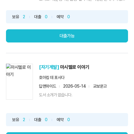
다....
보유
2
대출
0
예약
0
대출가능
[자기계발]
마시멜로 이야기
호아킴 데 포사다
딥앤와이드
2026-05-14
교보문고
도서 소개가 없습니다.
보유
2
대출
0
예약
0