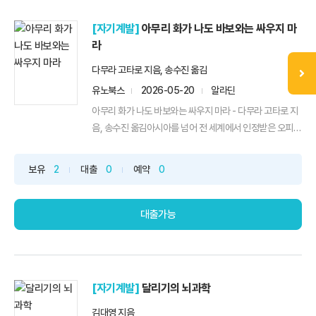
[자기계발]
아무리 화가 나도 바보와는 싸우지 마
라
다무라 고타로 지음, 송수진 옮김
유노북스
2026-05-20
알라딘
아무리 화가 나도 바보와는 싸우지 마라 - 다무라 고타로 지
음, 송수진 옮김아시아를 넘어 전 세계에서 인정받은 오피
니...
보유
2
대출
0
예약
0
대출가능
[자기계발]
달리기의 뇌과학
김대영 지음