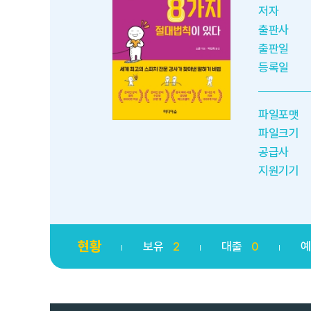
저자
출판사
출판일
등록일
파일포맷
파일크기
공급사
지원기기
현황
보유
2
대출
0