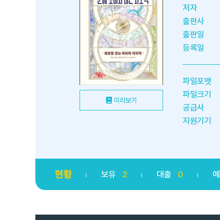
저자
출판사
출판일
등록일
파일포맷
파일크기
미리보기
공급사
지원기기
현황
보유
2
대출
0