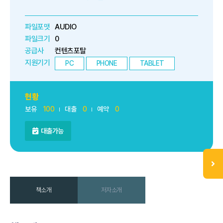
파일포맷
AUDIO
파일크기
0
공급사
컨텐츠포탈
지원기기
PC
PHONE
TABLET
현황
보유
100
대출
0
예약
0
대출가능
책소개
저자소개