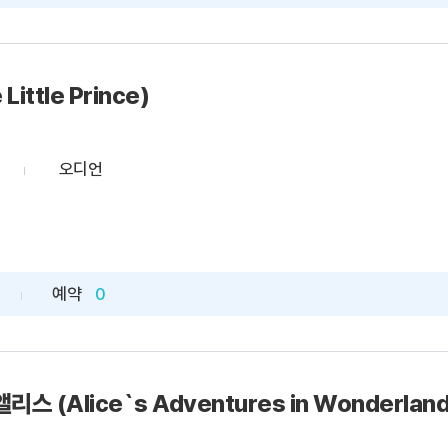
ittle Prince)
오디언
예약
0
스 (Alice`s Adventures in Wonderland