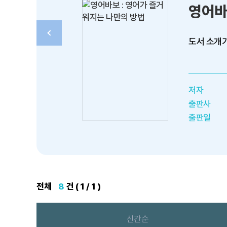
영어바
도서 소개가
저자
출판사
출판일
전체
8
건 ( 1 / 1 )
신간순