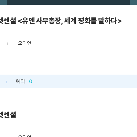
엣센셜 <유엔 사무총장, 세계 평화를 말하다>
오디언
예약
0
엣센셜