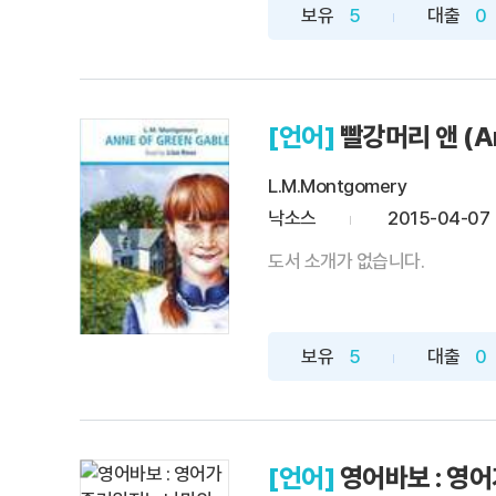
보유
5
대출
0
[언어]
빨강머리 앤 (An
L.M.Montgomery
낙소스
2015-04-07
도서 소개가 없습니다.
보유
5
대출
0
[언어]
영어바보 : 영