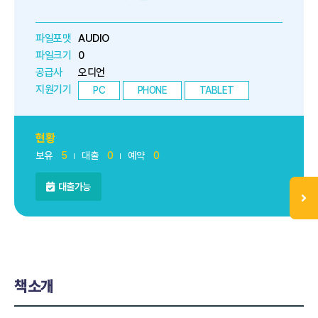
파일포맷
AUDIO
파일크기
0
공급사
오디언
지원기기
PC
PHONE
TABLET
현황
보유
5
대출
0
예약
0
대출가능
책소개