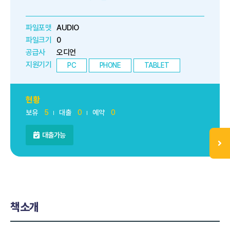
파일포맷
AUDIO
파일크기
0
공급사
오디언
지원기기
PC
PHONE
TABLET
현황
보유
5
대출
0
예약
0
대출가능
책소개